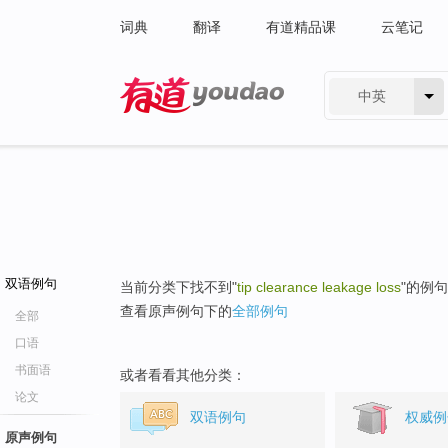
词典
翻译
有道精品课
云笔记
中英
有道 - 网易旗下搜索
双语例句
当前分类下找不到"
tip clearance leakage loss
"的例
查看原声例句下的
全部例句
全部
口语
书面语
或者看看其他分类：
论文
双语例句
权威例
原声例句