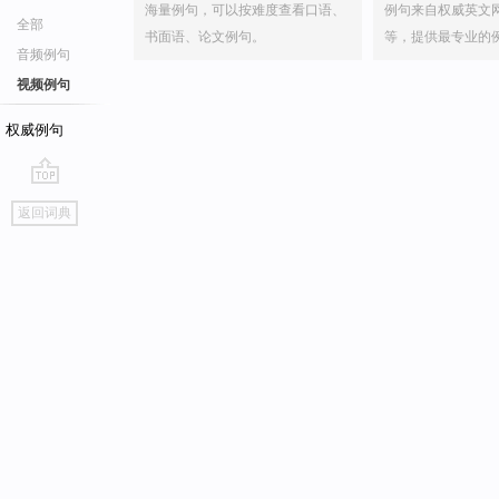
海量例句，可以按难度查看口语、
例句来自权威英文
全部
书面语、论文例句。
等，提供最专业的
音频例句
视频例句
权威例句
go
返回词典
top