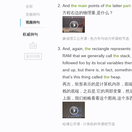
And
the
main
points of
the
latter
part
全部
方程右边的物理量,是什么？
音频例句
视频例句
权威例句
麻省理工公开课 - 热力学与动力学课程节选
And, again,
the
rectangle represents
go
RAM that we generally call
the
stack
返回词典
top
followed foo by its local variables th
and up, but there is, in fact, somethin
that's this thing called
the
heap.
再次，矩形表示的是计算机内存，底端
栈的底端，之后是,它的局部变量，然
上面，我们粗略看看这个图画,这个东
哈佛公开课 - 计算机科学课程节选