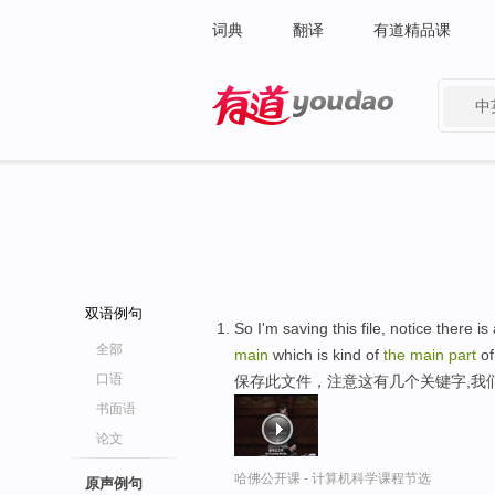
词典
翻译
有道精品课
中
有道 - 网易旗下搜索
双语例句
So I'm saving this file, notice there 
全部
main
which is kind of
the
main
part
of
口语
保存此文件，注意这有几个关键字,我
书面语
论文
哈佛公开课 - 计算机科学课程节选
原声例句