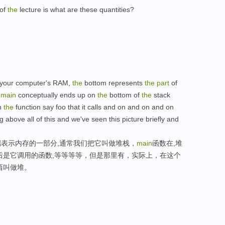
of
the
lecture is what are these quantities?
 your computer's RAM,
the
bottom represents
the
part
of
,
main
conceptually ends up on
the
bottom of
the
stack
en
the
function say foo that it calls and on and on and on
g above all of this and we've seen this picture briefly and
表示内存的一部分,通常我们把它叫做堆栈，
main
函数在,堆
后是它调用的函数,等等等等，但是那里有，实际上，在这个
西叫做堆。