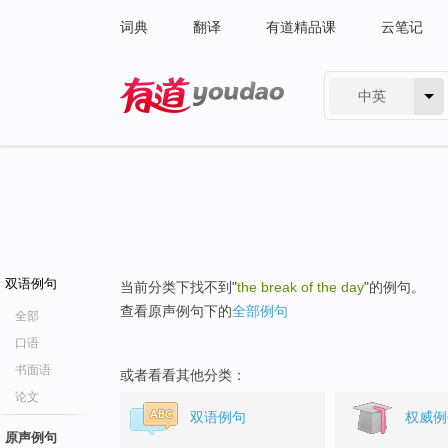
词典
翻译
有道精品课
云笔记
中英
有道 - 网易旗下搜索
双语例句
当前分类下找不到"
the break of the day
"的例句。
查看原声例句下的
全部例句
全部
口语
书面语
或者看看其他分类：
论文
双语例句
权威例
原声例句