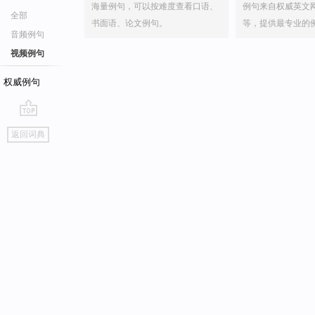
海量例句，可以按难度查看口语、
例句来自权威英文
全部
书面语、论文例句。
等，提供最专业的
音频例句
视频例句
权威例句
go
返回词典
top