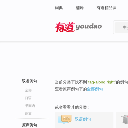
词典
翻译
有道精品课
中
有道 - 网易旗下搜索
双语例句
当前分类下找不到"
tag-along right
"的例
查看原声例句下的
全部例句
全部
口语
书面语
或者看看其他分类：
论文
双语例句
原声例句