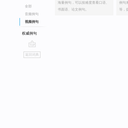
海量例句，可以按难度查看口语、
例句
全部
书面语、论文例句。
等，
音频例句
视频例句
权威例句
go
返回词典
top