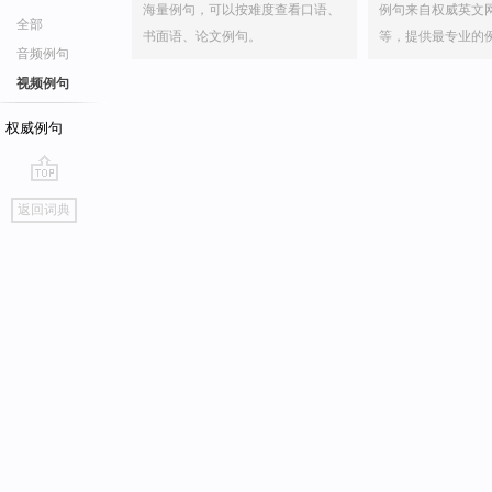
海量例句，可以按难度查看口语、
例句来自权威英文
全部
书面语、论文例句。
等，提供最专业的
音频例句
视频例句
权威例句
go
返回词典
top