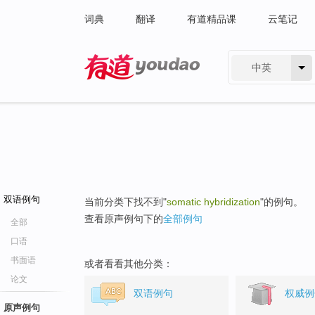
词典
翻译
有道精品课
云笔记
中英
有道 - 网易旗下搜索
双语例句
当前分类下找不到"
somatic hybridization
"的例句。
查看原声例句下的
全部例句
全部
口语
书面语
或者看看其他分类：
论文
双语例句
权威例
原声例句