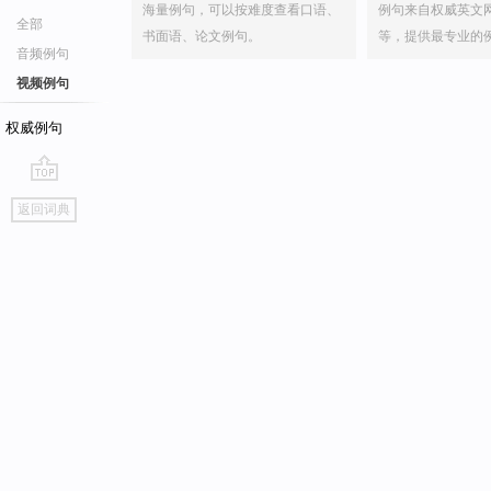
海量例句，可以按难度查看口语、
例句来自权威英文
全部
书面语、论文例句。
等，提供最专业的
音频例句
视频例句
权威例句
go
返回词典
top