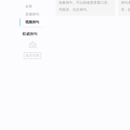
海量例句，可以按难度查看口语、
例句
全部
书面语、论文例句。
等，
音频例句
视频例句
权威例句
go
返回词典
top