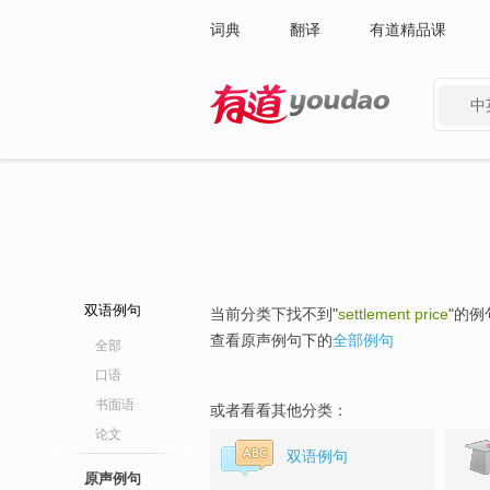
词典
翻译
有道精品课
中
有道 - 网易旗下搜索
双语例句
当前分类下找不到"
settlement price
"的例
查看原声例句下的
全部例句
全部
口语
书面语
或者看看其他分类：
论文
双语例句
原声例句