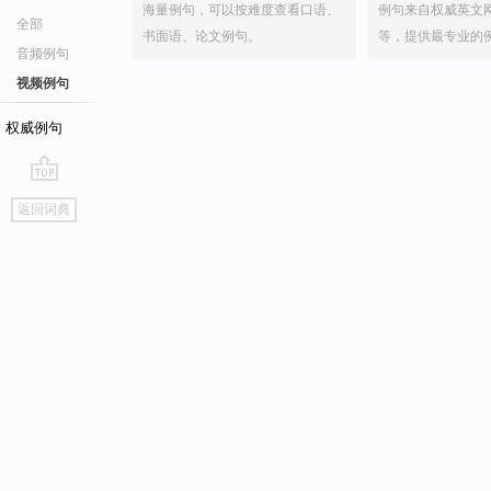
海量例句，可以按难度查看口语、
例句来自权威英文
全部
书面语、论文例句。
等，提供最专业的
音频例句
视频例句
权威例句
go
返回词典
top