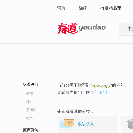
词典
翻译
有道精品课
中
有道 - 网易旗下搜索
双语例句
当前分类下找不到"
rejoicingly
"的例句。
查看原声例句下的
全部例句
全部
口语
书面语
或者看看其他分类：
论文
双语例句
原声例句