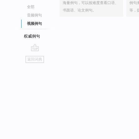
海量例句，可以按难度查看口语、
例句
全部
书面语、论文例句。
等，
音频例句
视频例句
权威例句
go
返回词典
top