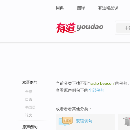
词典
翻译
有道精品课
中
有道 - 网易旗下搜索
双语例句
当前分类下找不到"
radio beacon
"的例句
查看原声例句下的
全部例句
全部
口语
书面语
或者看看其他分类：
论文
双语例句
原声例句