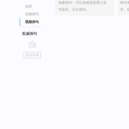
海量例句，可以按难度查看口语、
例句
全部
书面语、论文例句。
等，
音频例句
视频例句
权威例句
go
返回词典
top