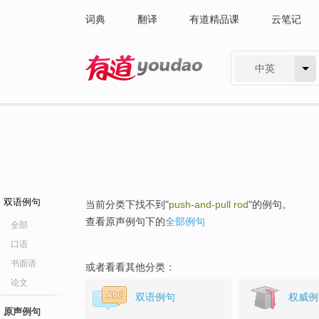
词典
翻译
有道精品课
云笔记
中英
有道 - 网易旗下搜索
双语例句
当前分类下找不到"
push-and-pull rod
"的例句。
查看原声例句下的
全部例句
全部
口语
书面语
或者看看其他分类：
论文
双语例句
权威例
原声例句