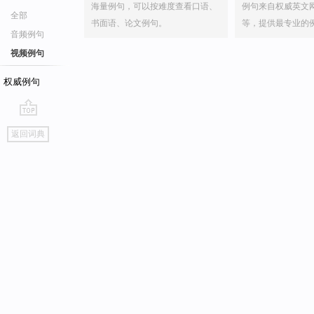
海量例句，可以按难度查看口语、
例句来自权威英文
全部
书面语、论文例句。
等，提供最专业的
音频例句
视频例句
权威例句
go
返回词典
top