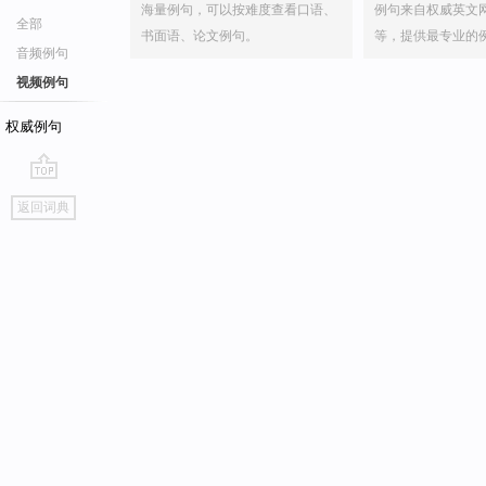
海量例句，可以按难度查看口语、
例句来自权威英文
全部
书面语、论文例句。
等，提供最专业的
音频例句
视频例句
权威例句
go
返回词典
top