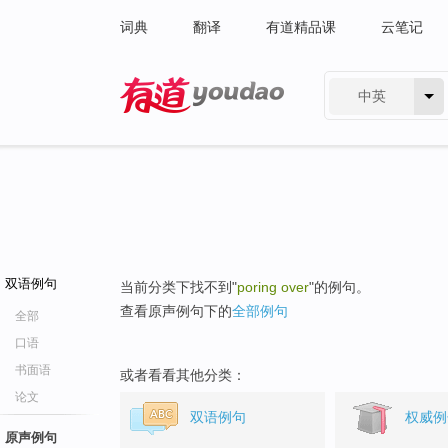
词典
翻译
有道精品课
云笔记
中英
有道 - 网易旗下搜索
双语例句
当前分类下找不到"
poring over
"的例句。
查看原声例句下的
全部例句
全部
口语
书面语
或者看看其他分类：
论文
双语例句
权威例
原声例句