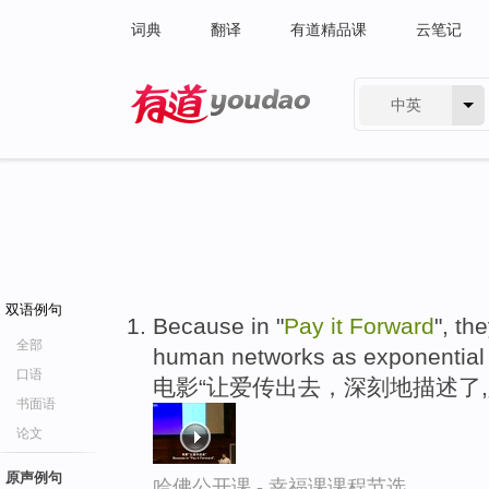
词典
翻译
有道精品课
云笔记
中英
有道 - 网易旗下搜索
双语例句
Because in "
Pay
it
Forward
", th
全部
human networks as exponential 
口语
电影“让爱传出去，深刻地描述了
书面语
论文
原声例句
哈佛公开课 - 幸福课课程节选