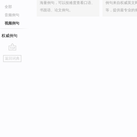
海量例句，可以按难度查看口语、
例句来自权威英文
全部
书面语、论文例句。
等，提供最专业的
音频例句
视频例句
权威例句
go
返回词典
top