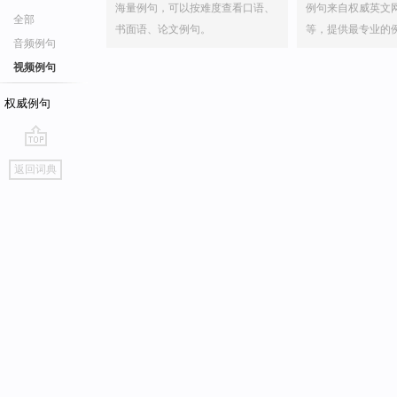
海量例句，可以按难度查看口语、
例句来自权威英文
全部
书面语、论文例句。
等，提供最专业的
音频例句
视频例句
权威例句
go
返回词典
top