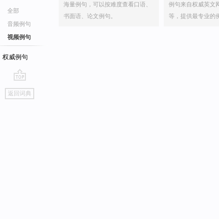
海量例句，可以按难度查看口语、
例句来自权威英文
全部
书面语、论文例句。
等，提供最专业的
音频例句
视频例句
权威例句
go
返回词典
top