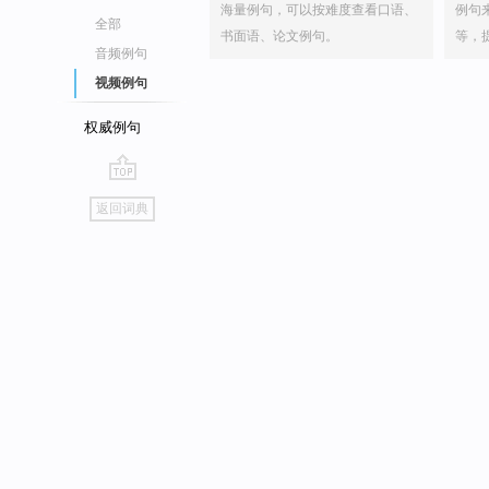
海量例句，可以按难度查看口语、
例句
全部
书面语、论文例句。
等，
音频例句
视频例句
权威例句
go
返回词典
top