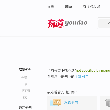
词典
翻译
有道精品课
中
有道 - 网易旗下搜索
双语例句
当前分类下找不到"
not specified by manu
查看原声例句下的
全部例句
全部
口语
书面语
或者看看其他分类：
论文
双语例句
原声例句