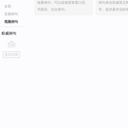
海量例句，可以按难度查看口语、
例句来自权威英文
全部
书面语、论文例句。
等，提供最专业的
音频例句
视频例句
权威例句
go
返回词典
top