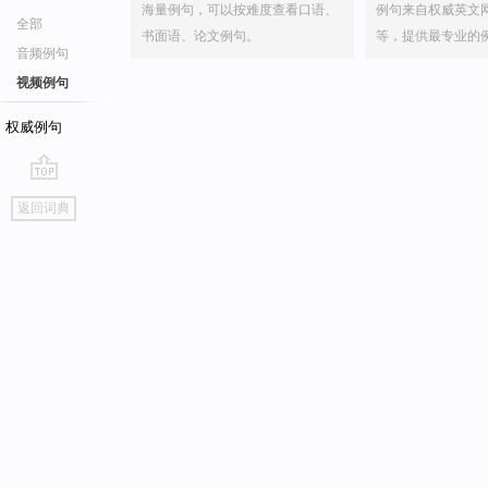
海量例句，可以按难度查看口语、
例句来自权威英文
全部
书面语、论文例句。
等，提供最专业的
音频例句
视频例句
权威例句
go
返回词典
top