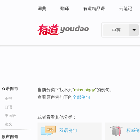
词典
翻译
有道精品课
云笔记
中英
有道 - 网易旗下搜索
双语例句
当前分类下找不到"
miss piggy
"的例句。
查看原声例句下的
全部例句
全部
口语
书面语
或者看看其他分类：
论文
双语例句
权威例
原声例句