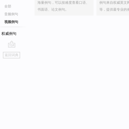
海量例句，可以按难度查看口语、
例句来自权威英文
全部
书面语、论文例句。
等，提供最专业的
音频例句
视频例句
权威例句
go
返回词典
top