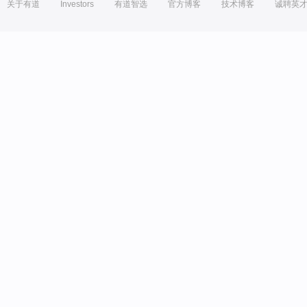
关于有道
Investors
有道智选
官方博客
技术博客
诚聘英