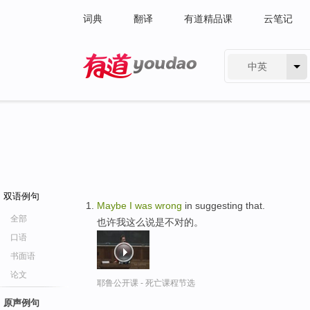
词典
翻译
有道精品课
云笔记
中英
有道 - 网易旗下搜索
双语例句
Maybe
I
was
wrong
in suggesting that.
全部
也许我这么说是不对的。
口语
书面语
论文
耶鲁公开课 - 死亡课程节选
原声例句