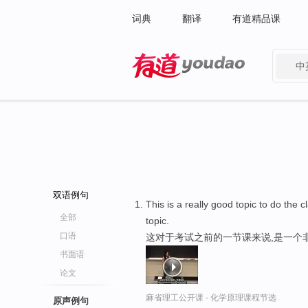
词典
翻译
有道精品课
中
有道 - 网易旗下搜索
双语例句
This is a really good topic to do the c
全部
topic.
口语
这对于考试之前的一节课来说,是一个
书面语
论文
麻省理工公开课 - 化学原理课程节选
原声例句