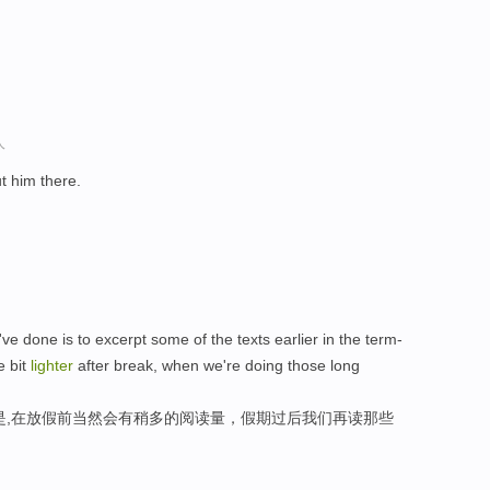
人
t him there.
've done is to excerpt some of the texts earlier in the term-
le bit
lighter
after break, when we're doing those long
是,在放假前当然会有稍多的阅读量，假期过后我们再读那些