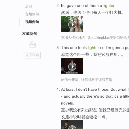
he gave one of them a
lighter
.
全部
然后，他送了他们每人一个打火机。
音频例句
视频例句
权威例句
充满人情的地方 - SpeakingMax英语口语达
This one feels
lighter
so I'm gonna pu
go
感觉这个轻一些，我把它放在那儿。
返回词典
top
哈佛公开课 - 计算机科学课程节选
At least I don't have those. But what I
- and actually there's so that it's a litt
novels.
至少我没有列出那些,但我已经做完的
长篇小说时就会轻松一点。