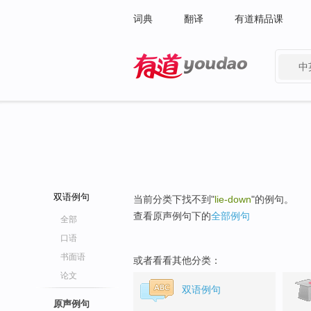
词典
翻译
有道精品课
中
有道 - 网易旗下搜索
双语例句
当前分类下找不到"
lie-down
"的例句。
查看原声例句下的
全部例句
全部
口语
书面语
或者看看其他分类：
论文
双语例句
原声例句