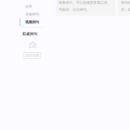
海量例句，可以按难度查看口语、
例句
全部
书面语、论文例句。
等，
音频例句
视频例句
权威例句
go
返回词典
top