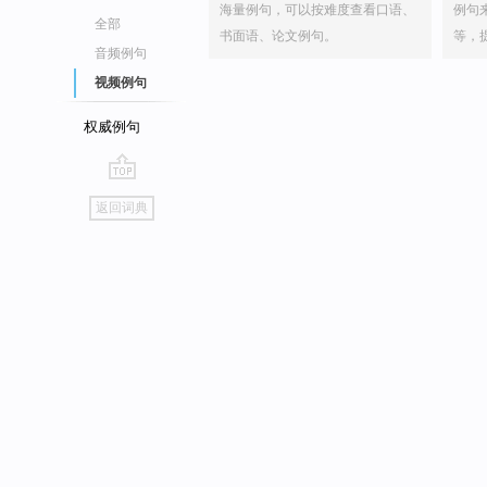
海量例句，可以按难度查看口语、
例句
全部
书面语、论文例句。
等，
音频例句
视频例句
权威例句
go
返回词典
top