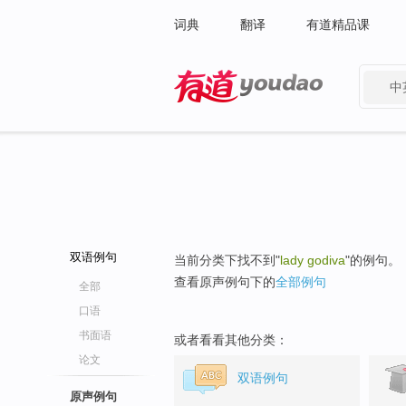
词典
翻译
有道精品课
中
有道 - 网易旗下搜索
双语例句
当前分类下找不到"
lady godiva
"的例句。
查看原声例句下的
全部例句
全部
口语
书面语
或者看看其他分类：
论文
双语例句
原声例句