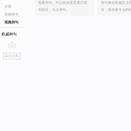
海量例句，可以按难度查看口语、
例句来自权威英文
全部
书面语、论文例句。
等，提供最专业的
音频例句
视频例句
权威例句
go
返回词典
top