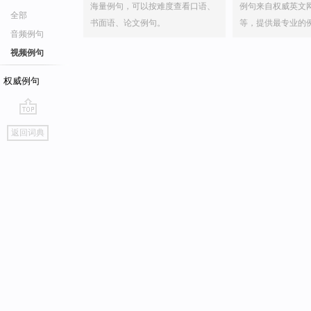
海量例句，可以按难度查看口语、
例句来自权威英文
全部
书面语、论文例句。
等，提供最专业的
音频例句
视频例句
权威例句
go
返回词典
top