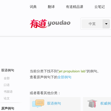
词典
翻译
有道精品课
云笔记
中英
有道 - 网易旗下搜索
双语例句
当前分类下找不到"
jet propulsion lab
"的例句。
查看原声例句下的
全部例句
全部
口语
书面语
或者看看其他分类：
论文
双语例句
权威例
原声例句