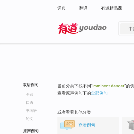
词典
翻译
有道精品课
中
有道 - 网易旗下搜索
双语例句
当前分类下找不到"
imminent danger
"的
查看原声例句下的
全部例句
全部
口语
书面语
或者看看其他分类：
论文
双语例句
原声例句