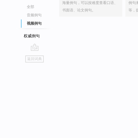
海量例句，可以按难度查看口语、
例句
全部
书面语、论文例句。
等，
音频例句
视频例句
权威例句
go
返回词典
top