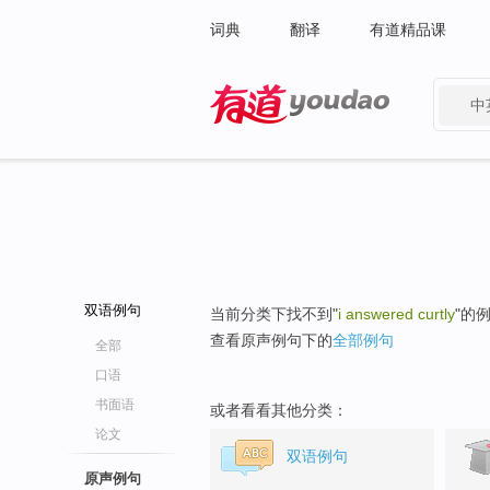
词典
翻译
有道精品课
中
有道 - 网易旗下搜索
双语例句
当前分类下找不到"
i answered curtly
"的
查看原声例句下的
全部例句
全部
口语
书面语
或者看看其他分类：
论文
双语例句
原声例句