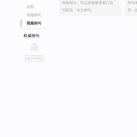
海量例句，可以按难度查看口语、
例句
全部
书面语、论文例句。
等，
音频例句
视频例句
权威例句
go
返回词典
top