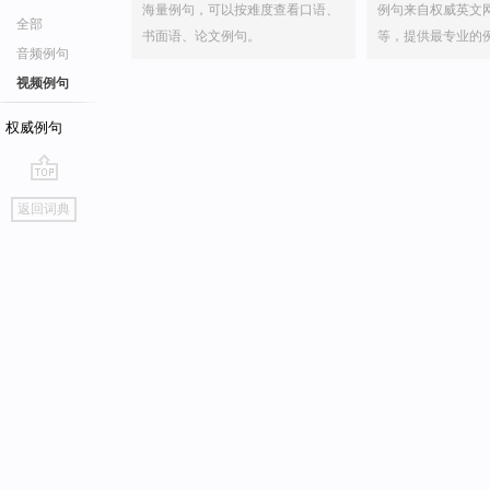
海量例句，可以按难度查看口语、
例句来自权威英文
全部
书面语、论文例句。
等，提供最专业的
音频例句
视频例句
权威例句
go
返回词典
top