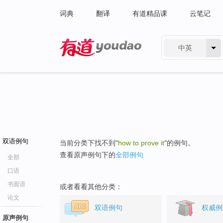
词典
翻译
有道精品课
云笔记
中英
有道 - 网易旗下搜索
双语例句
当前分类下找不到"
how to prove it
"的例句。
查看原声例句下的
全部例句
全部
口语
书面语
或者看看其他分类：
论文
双语例句
权威例
原声例句