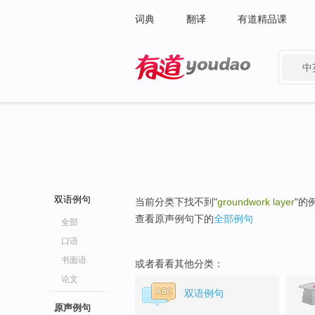
词典
翻译
有道精品课
中
有道 - 网易旗下搜索
双语例句
当前分类下找不到"
groundwork layer
"的
查看原声例句下的
全部例句
全部
口语
书面语
或者看看其他分类：
论文
双语例句
原声例句