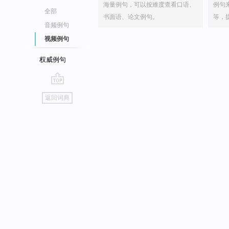
海量例句，可以按难度查看口语、
例句
全部
书面语、论文例句。
等，
音频例句
视频例句
权威例句
go
返回词典
top