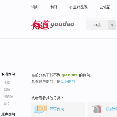
词典
翻译
有道精品课
云笔记
中英
有道 - 网易旗下搜索
双语例句
当前分类下找不到"
grain size
"的例句。
查看原声例句下的
全部例句
全部
口语
书面语
或者看看其他分类：
论文
双语例句
权威例
原声例句