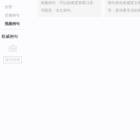
海量例句，可以按难度查看口语、
例句来自权威英文
全部
书面语、论文例句。
等，提供最专业的
音频例句
视频例句
权威例句
go
返回词典
top