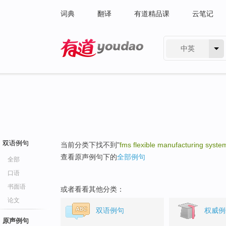
词典
翻译
有道精品课
云笔记
中英
有道 - 网易旗下搜索
双语例句
当前分类下找不到"
fms flexible manufacturing syste
查看原声例句下的
全部例句
全部
口语
书面语
或者看看其他分类：
论文
双语例句
权威例
原声例句