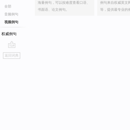
海量例句，可以按难度查看口语、
例句来自权威英文
全部
书面语、论文例句。
等，提供最专业的
音频例句
视频例句
权威例句
go
返回词典
top