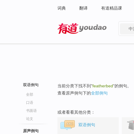
词典
翻译
有道精品课
中
有道 - 网易旗下搜索
双语例句
当前分类下找不到"
featherbed
"的例句。
查看原声例句下的
全部例句
全部
口语
书面语
或者看看其他分类：
论文
双语例句
原声例句