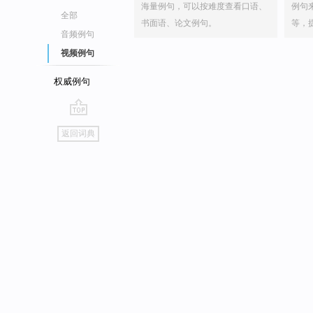
海量例句，可以按难度查看口语、
例句
全部
书面语、论文例句。
等，
音频例句
视频例句
权威例句
go
返回词典
top