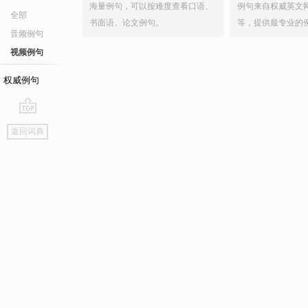
海量例句，可以按难度查看口语、
例句来自权威英文
全部
书面语、论文例句。
等，提供最专业的
音频例句
视频例句
权威例句
go
返回词典
top