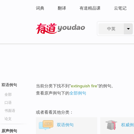
词典
翻译
有道精品课
云笔记
中英
有道 - 网易旗下搜索
双语例句
当前分类下找不到"
extinguish fire
"的例句。
查看原声例句下的
全部例句
全部
口语
书面语
或者看看其他分类：
论文
双语例句
权威例
原声例句