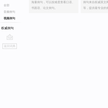
海量例句，可以按难度查看口语、
例句来自权威英文
全部
书面语、论文例句。
等，提供最专业的
音频例句
视频例句
权威例句
go
返回词典
top