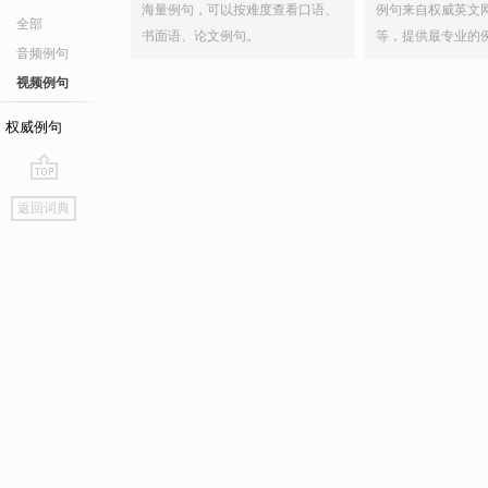
海量例句，可以按难度查看口语、
例句来自权威英文
全部
书面语、论文例句。
等，提供最专业的
音频例句
视频例句
权威例句
go
返回词典
top