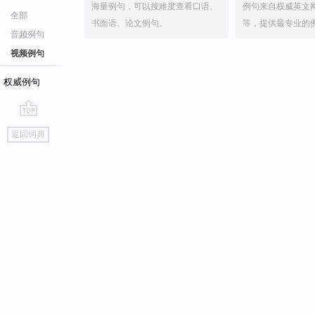
海量例句，可以按难度查看口语、
例句来自权威英文
全部
书面语、论文例句。
等，提供最专业的
音频例句
视频例句
权威例句
go
返回词典
top