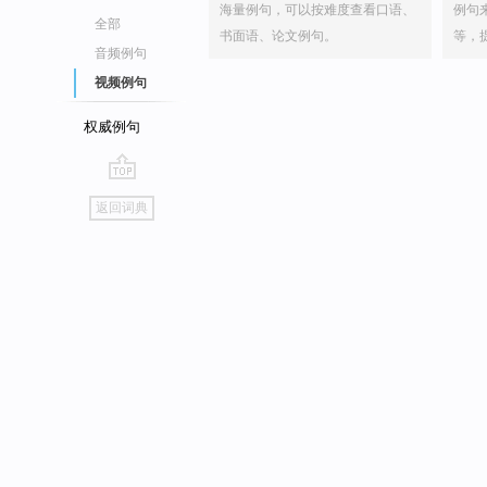
海量例句，可以按难度查看口语、
例句
全部
书面语、论文例句。
等，
音频例句
视频例句
权威例句
go
返回词典
top