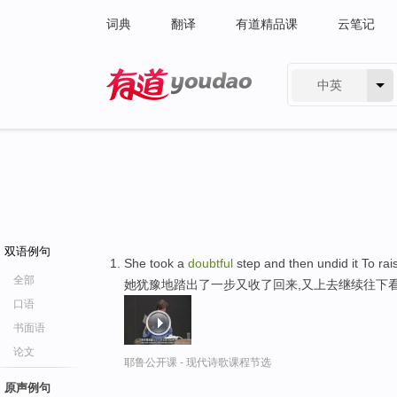
词典
翻译
有道精品课
云笔记
中英
有道 - 网易旗下搜索
双语例句
She took a
doubtful
step and then undid it To rai
全部
她犹豫地踏出了一步又收了回来,又上去继续往下
口语
书面语
论文
耶鲁公开课 - 现代诗歌课程节选
原声例句