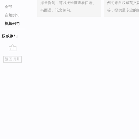
海量例句，可以按难度查看口语、
例句来自权威英文
全部
书面语、论文例句。
等，提供最专业的
音频例句
视频例句
权威例句
go
返回词典
top