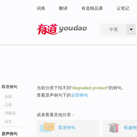
词典
翻译
有道精品课
云笔记
中英
有道 - 网易旗下搜索
双语例句
当前分类下找不到"
degraded product
"的例句。
查看原声例句下的
全部例句
全部
口语
书面语
或者看看其他分类：
论文
双语例句
权威例
原声例句