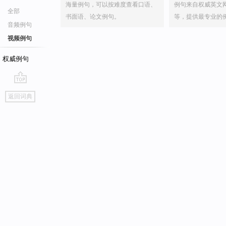
海量例句，可以按难度查看口语、
例句来自权威英文
全部
书面语、论文例句。
等，提供最专业的
音频例句
视频例句
权威例句
go
返回词典
top