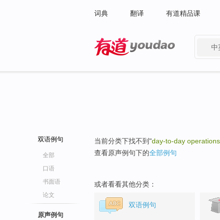
词典
翻译
有道精品课
中
有道 - 网易旗下搜索
双语例句
当前分类下找不到"
day-to-day operations
查看原声例句下的
全部例句
全部
口语
书面语
或者看看其他分类：
论文
双语例句
原声例句