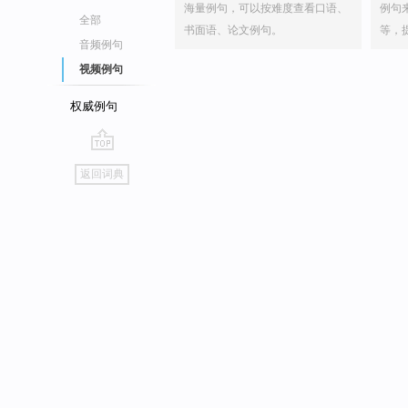
海量例句，可以按难度查看口语、
例句
全部
书面语、论文例句。
等，
音频例句
视频例句
权威例句
go
返回词典
top