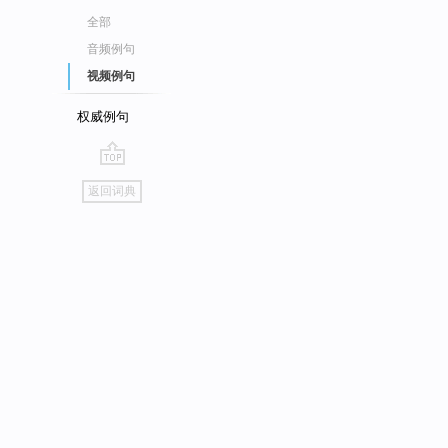
全部
音频例句
视频例句
权威例句
go
返回词典
top