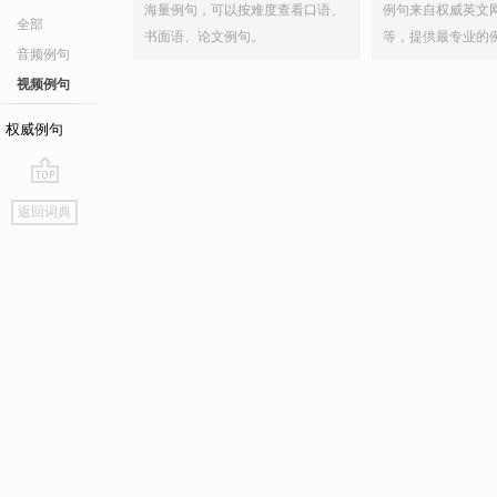
海量例句，可以按难度查看口语、
例句来自权威英文
全部
书面语、论文例句。
等，提供最专业的
音频例句
视频例句
权威例句
go
返回词典
top