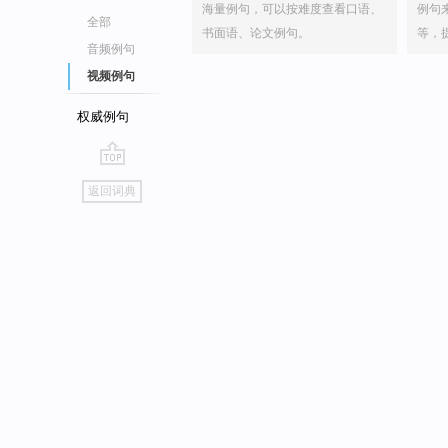
海量例句，可以按难度查看口语、
例句
全部
书面语、论文例句。
等，
音频例句
视频例句
权威例句
go
返回词典
top