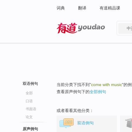
词典
翻译
有道精品课
中
有道 - 网易旗下搜索
双语例句
当前分类下找不到"
come with music
"的
查看原声例句下的
全部例句
全部
口语
书面语
或者看看其他分类：
论文
双语例句
原声例句