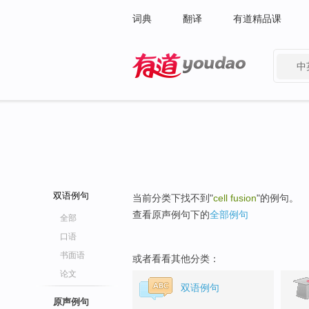
词典
翻译
有道精品课
中
有道 - 网易旗下搜索
双语例句
当前分类下找不到"
cell fusion
"的例句。
查看原声例句下的
全部例句
全部
口语
书面语
或者看看其他分类：
论文
双语例句
原声例句