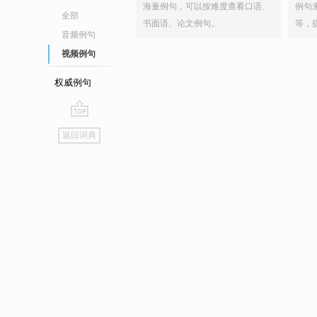
海量例句，可以按难度查看口语、
例句
全部
书面语、论文例句。
等，
音频例句
视频例句
权威例句
go
返回词典
top