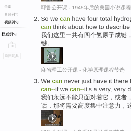
全部
耶鲁公开课 - 1945年后的美国小说课
音频例句
So we
can
have four total hydr
视频例句
can
think about how to describe
我们这里一共有四个氢原子成键
权威例句
键。
go
返回词典
top
麻省理工公开课 - 化学原理课程节选
We
can
never just have it there b
can-
-
if we
can-
-
it's a very, very 
我们永远不能只面对着它，或者
话，那将需要高度集中注意力，