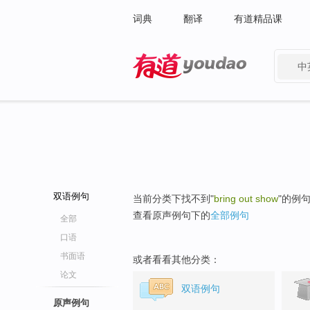
词典
翻译
有道精品课
中
有道 - 网易旗下搜索
双语例句
当前分类下找不到"
bring out show
"的例
查看原声例句下的
全部例句
全部
口语
书面语
或者看看其他分类：
论文
双语例句
原声例句