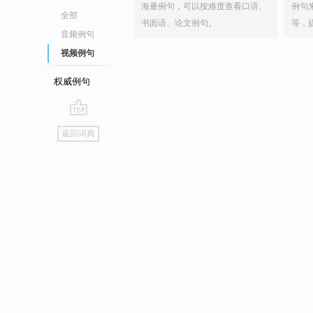
海量例句，可以按难度查看口语、
例句
全部
书面语、论文例句。
等，
音频例句
视频例句
权威例句
go
返回词典
top