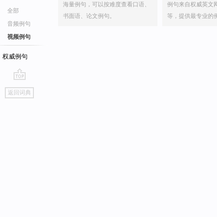
海量例句，可以按难度查看口语、
例句来自权威英文
全部
书面语、论文例句。
等，提供最专业的
音频例句
视频例句
权威例句
go
返回词典
top